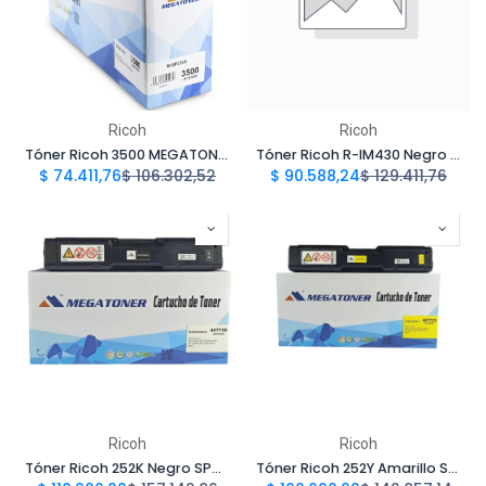
Ricoh
Ricoh
Tóner Ricoh 3500 MEGATONER Genérico Negro SP3500 Compatible con Ricoh SP3500 SP3510
Tóner Ricoh R-IM430 Negro Compatible con Ricoh Aficio P501, P501M, IP 500SF y Savin IM430F / P502 | Megatoner
$
74.411,76
$
106.302,52
$
90.588,24
$
129.411,76
Ricoh
Ricoh
Tóner Ricoh 252K Negro SPC252H-K Compatible con Ricoh Aficio SP C252, SP C262 | Megatoner
Tóner Ricoh 252Y Amarillo SPC252H-Y Compatible con Ricoh Aficio SP C252, SP C262 | Megatoner