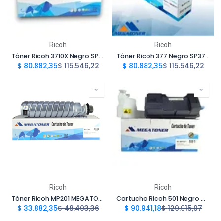
Ricoh
Ricoh
Tóner Ricoh 3710X Negro SP3710X 10k Compatible con Ricoh SP 3710 P311 M320f | Megatoner
Tóner Ricoh 377 Negro SP377 Compatible con Ricoh SP 377 | Megatoner
$
80.882,35
$
115.546,22
$
80.882,35
$
115.546,22
Ricoh
Ricoh
Tóner Ricoh MP201 MEGATONER Genérico Negro 1270D Compatible con Ricoh Aficio 1515 MP151 161 171 201 | Megatoner
Cartucho Ricoh 501 Negro MP501 Compatible con Ricoh SP5300 SP5310 MP501 MP601 | Megatoner
$
33.882,35
$
48.403,36
$
90.941,18
$
129.915,97