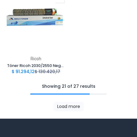
Ricoh
Tóner Ricoh 2030/2550 Negro MPC2030/C2550 B Compatible con Ricoh Aficio MPC2030, MPC2530 | Megatoner
$
91.294,12
$
130.420,17
Showing 21 of 27 results
Load more