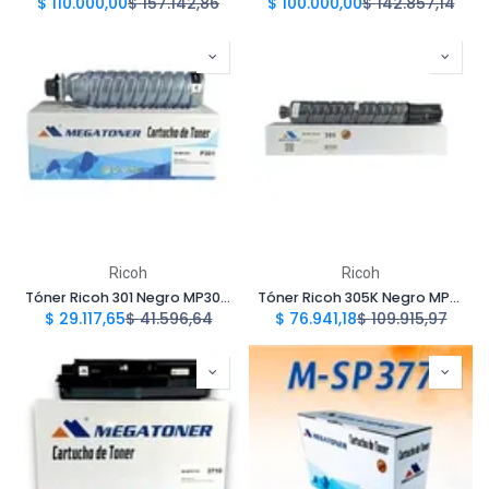
$
110.000,00
$
157.142,86
$
100.000,00
$
142.857,14
Ricoh
Ricoh
Tóner Ricoh 301 Negro MP301 Compatible con Ricoh Aficio MP301S | Megatoner
Tóner Ricoh 305K Negro MPC305 Compatible con Ricoh Aficio MPC305SP | Megatoner
$
29.117,65
$
41.596,64
$
76.941,18
$
109.915,97