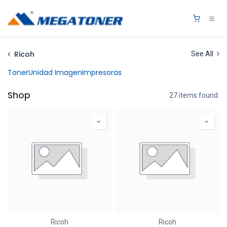
Ir al contenido
0
Ricoh
See All
Toner
Unidad Imagen
Impresoras
Shop
27 items found.
Ricoh
Ricoh