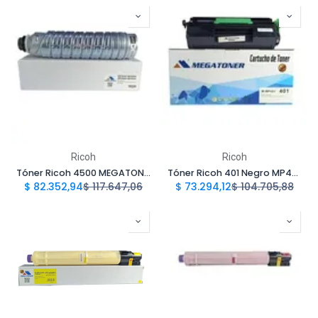
Ricoh
Ricoh
Tóner Ricoh 4500 MEGATONER Genérico Negro MP4500 Compatible con Ricoh MP4500 MP5000 MP5002 | Megatoner
Tóner Ricoh 401 Negro MP401 Compatible con Ricoh SP 4520 MP401 | Megatoner
$
82.352,94
$
117.647,06
$
73.294,12
$
104.705,88