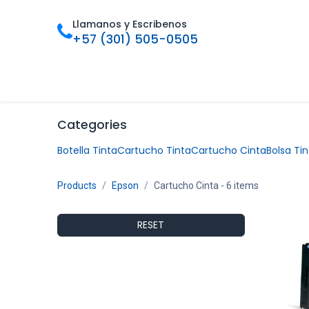
Ir al contenido
Llamanos y Escribenos
+57 (301) 505-0505
Inicio
Categorias
Tienda
Ofertas
Foro
Bl
Categories
Botella Tinta
Cartucho Tinta
Cartucho Cinta
Bolsa Tin
Products
Epson
Cartucho Cinta
- 6 items
RESET