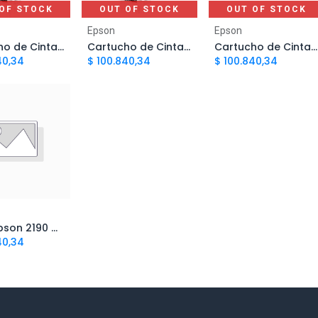
OF STOCK
OUT OF STOCK
OUT OF STOCK
Epson
Epson
Cartucho de Cinta Epson LX-350 | Original
Cartucho de Cinta Epson LX-300 | Original
Cartucho de Cinta Epson FX-890 | Original
40,34
$
100.840,34
$
100.840,34
d to Cart
Cinta Epson 2190 MEGATONER Genérico Negro (M-LQ2090/FX-2190/1600KIIIH) | Megatoner
40,34