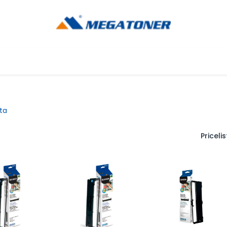
og
Ayuda
ta
Pricelist