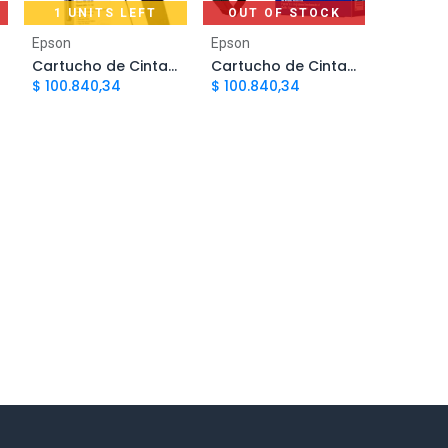
1 UNITS LEFT
OUT OF STOCK
Add to Cart
Epson
Epson
Cartucho de Cinta Epson Fx 8755/1070/1170/1050 EP 100 | Original
Cartucho de Cinta Epson ERC38 | Original
$
100.840,34
$
100.840,34