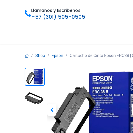
Ir al contenido
Llamanos y Escribenos
+57 (301) 505-0505
Inicio
Categorias
Tienda
Ofertas
Foro
Bl
Shop
Epson
Cartucho de Cinta Epson ERC38 | O