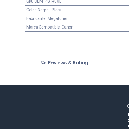
Sku OEM
:
PG140XL
Color
:
Negro - Black
Fabricante
:
Megatoner
Marca Compatible
:
Canon
Reviews & Rating