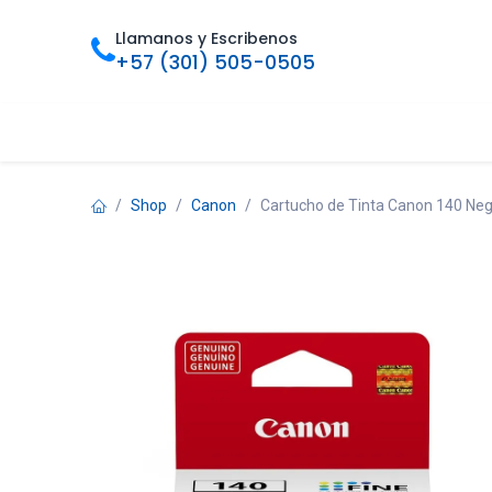
Ir al contenido
Llamanos y Escribenos
+57 (301) 505-0505
Inicio
Categorias
Tienda
Ofertas
Foro
Bl
Shop
Canon
Cartucho de Tinta Canon 140 Negr