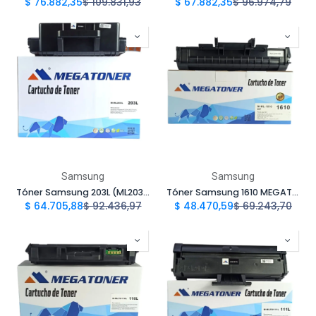
$
76.882,35
$
109.831,93
$
67.882,35
$
96.974,79
Samsung
Samsung
Tóner Samsung 203L (ML203L) Compatible con Samsung ML-2010, ML-2510, SCX-4321 Xerox 3117 | Megatoner
Tóner Samsung 1610 MEGATONER Genérico Negro ML1610 Compatible con Samsung ML-1610 1620 2010 2510 SCX-4521 y Xerox 3117 3122 | Megatoner
$
64.705,88
$
92.436,97
$
48.470,59
$
69.243,70