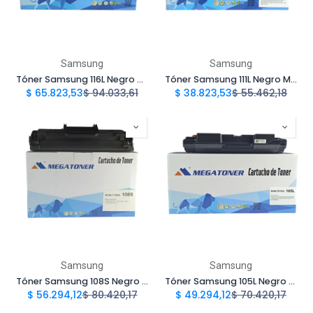
Samsung
Samsung
Tóner Samsung 116L Negro MLTD116L Compatible con Samsung SL-M2625 SL-M2825 SL-M2675 SL | Megatoner
Tóner Samsung 111L Negro MLTD-111L Compatible con Samsung SL-M2020 SL-M2070 | Megatoner
$
65.823,53
$
94.033,61
$
38.823,53
$
55.462,18
Samsung
Samsung
Tóner Samsung 108S Negro MLTD108S Compatible con Samsung ML 1640, 1641, 2240 | Megatoner
Tóner Samsung 105L Negro MLT-D105L Compatible con Samsung ML 1910, 2525, 2525W | Megatoner
$
56.294,12
$
80.420,17
$
49.294,12
$
70.420,17