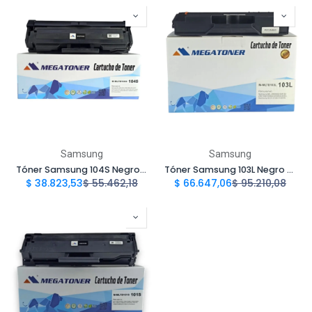
Samsung
Samsung
Tóner Samsung 104S Negro MLTD104S Compatible con Samsung ML 1660, 1665, 1865 | Megatoner
Tóner Samsung 103L Negro MLTD103L Compatible con Samsung ML 2950, 2951, 2955 | Megatoner
$
38.823,53
$
55.462,18
$
66.647,06
$
95.210,08