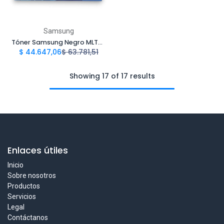
Samsung
Tóner Samsung Negro MLTD101S Compatible con ML-2160, ML-2165, SCX-3405 | Megatoner
$
44.647,06
$
63.781,51
Showing 17 of 17 results
Enlaces útiles
Inicio
Sobre nosotros
Productos
Servicios
Legal
Contáctanos