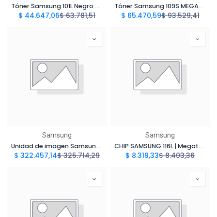
Tóner Samsung 101L Negro MLTD101L Compatible con ML-2160, ML-2165, SCX-3405 | Megatoner
Tóner Samsung 109S MEGATONER Genérico Negro MLT109S Compatible con Samsung SCX-4300 | Megatoner
$
44.647,06
$
63.781,51
$
65.470,59
$
93.529,41
Samsung
Samsung
Unidad de imagen Samsung MLT-R116 (SV134A) - Original
CHIP SAMSUNG 116L | Megatoner
$
322.457,14
$
325.714,29
$
8.319,33
$
8.403,36