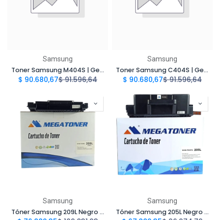
Samsung
Samsung
Toner Samsung M404S | Generico
Toner Samsung C404S | Generico
$
90.680,67
$
91.596,64
$
90.680,67
$
91.596,64
Samsung
Samsung
Tóner Samsung 209L Negro MLTD209L Compatible con Samsung ML-2853, ML-2855, SCX-4824, SCX-4828 | Megatoner
Tóner Samsung 205L Negro MLTD205L Compatible con Samsung ML-3310, ML-3312, ML-3710, ML-3712, SCX-4833, SCX-5637, SCX-5737 | Megatoner