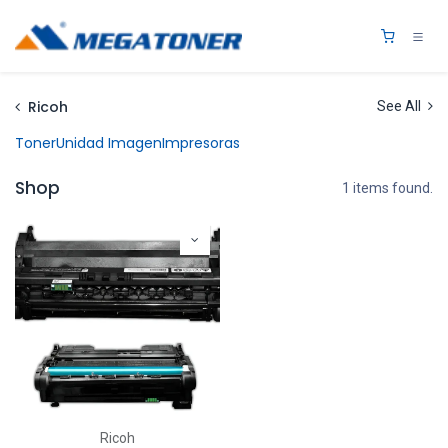
Ir al contenido
0
Ricoh
See All
Toner
Unidad Imagen
Impresoras
Shop
1 items found.
Ricoh