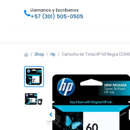
Ir al contenido
Llamanos y Escribenos
+57 (301) 505-0505
Inicio
Categorias
Tienda
Ofertas
Foro
Bl
Shop
Hp
Cartucho de Tinta HP 60 Negra CC640