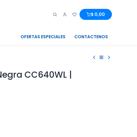
0
0
$
0,00
OFERTAS ESPECIALES
CONTACTENOS
 Negra CC640WL |