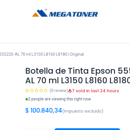
og
Ayuda
T555220-AL 70 ml L3150 L8160 L8180 | Original
Botella de Tinta Epson 5
AL 70 ml L3150 L8160 L8180
7 sold in last 24 hours
(0 review)
2 people are viewing this right now
$
100.840,34
(impuesto excluido)