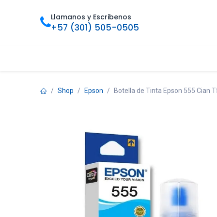
Ir al contenido
Llamanos y Escribenos
+57 (301) 505-0505
Inicio
Categorias
Tienda
Ofertas
Foro
Bl
Shop
Epson
Botella de Tinta Epson 555 Cian 