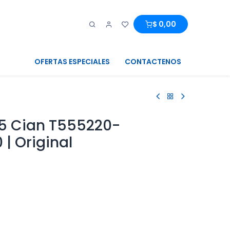
0
0
$
0,00
OFERTAS ESPECIALES
CONTACTENOS
55 Cian T555220-
 | Original