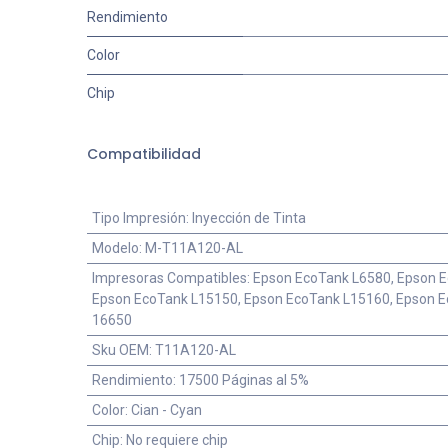
Rendimiento
Color
Chip
Compatibilidad
Tipo Impresión
:
Inyección de Tinta
Modelo
:
M-T11A120-AL
Impresoras Compatibles
:
Epson EcoTank L6580, Epson E
Epson EcoTank L15150, Epson EcoTank L15160, Epson E
16650
Sku OEM
:
T11A120-AL
Rendimiento
:
17500 Páginas al 5%
Color
:
Cian - Cyan
Chip
:
No requiere chip