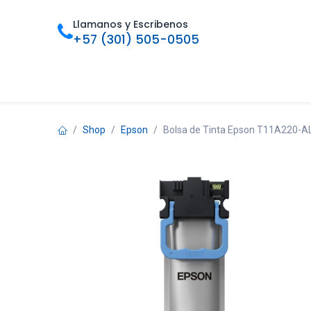
Ir al contenido
Llamanos y Escribenos
+57 (301) 505-0505
Inicio
Categorias
Tienda
Ofertas
Foro
Bl
Shop
Epson
Bolsa de Tinta Epson T11A220-AL 