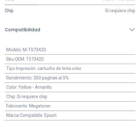
Chip
Si requiere chip
Compatibilidad
Modelo
:
M-T073420
Sku OEM
:
T073420
Tipo Impresión
:
cartucho de tinta color
Rendimiento
:
350 paginas al 5%
Color
:
Yellow - Amarillo
Chip
:
Si requiere chip
Fabricante
:
Megatoner
Marca Compatible
:
Epson