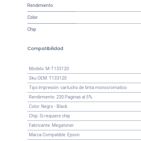
Rendimiento
Color
Chip
Compatibilidad
Modelo
:
M-T133120
Sku OEM
:
T133120
Tipo Impresión
:
cartucho de tinta monocromatico
Rendimiento
:
230 Paginas al 5%
Color
:
Negro - Black
Chip
:
Si requiere chip
Fabricante
:
Megatoner
Marca Compatible
:
Epson