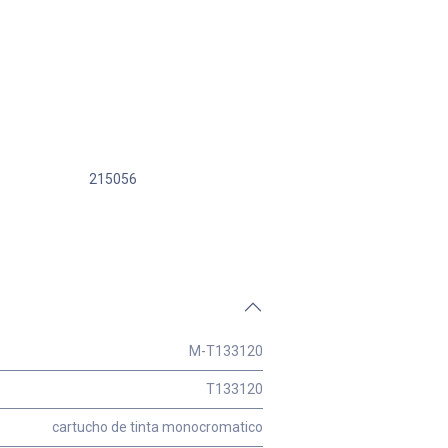
215056
M-T133120
T133120
cartucho de tinta monocromatico