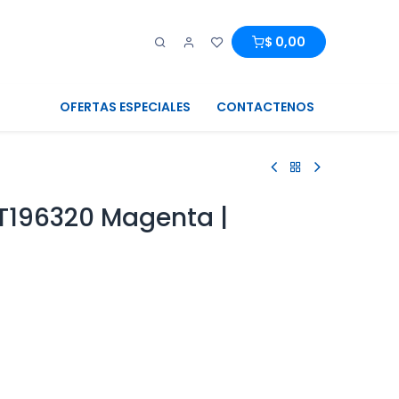
0
0
$
0,00
OFERTAS ESPECIALES
CONTACTENOS
 T196320 Magenta |