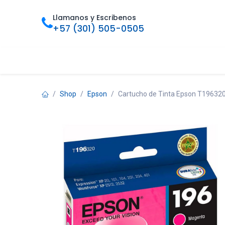
Ir al contenido
Llamanos y Escribenos
+57 (301) 505-0505
Inicio
Categorias
Tienda
Ofertas
Foro
Bl
Shop
Epson
Cartucho de Tinta Epson T196320 