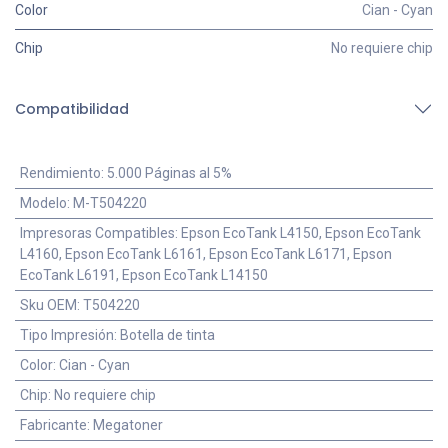
Color
Cian - Cyan
Chip
No requiere chip
Compatibilidad
Rendimiento
:
5.000 Páginas al 5%
Modelo
:
M-T504220
Impresoras Compatibles
:
Epson EcoTank L4150, Epson EcoTank
L4160, Epson EcoTank L6161, Epson EcoTank L6171, Epson
EcoTank L6191, Epson EcoTank L14150
Sku OEM
:
T504220
Tipo Impresión
:
Botella de tinta
Color
:
Cian - Cyan
Chip
:
No requiere chip
Fabricante
:
Megatoner