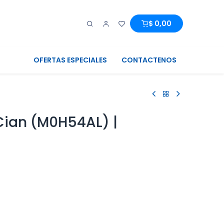
0
0
$
0,00
OFERTAS ESPECIALES
CONTACTENOS
 Cian (M0H54AL) |