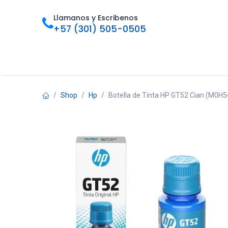
Ir al contenido
Llamanos y Escribenos
+57 (301) 505-0505
Inicio
Categorias
Tienda
Ofertas
Foro
Bl
Shop
Hp
Botella de Tinta HP GT52 Cian (M0H54