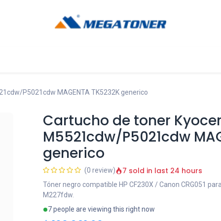
og
Ayuda
5521cdw/P5021cdw MAGENTA TK5232K generico
Cartucho de toner Kyoce
M5521cdw/P5021cdw MA
generico
7 sold in last 24 hours
(0 review)
Tóner negro compatible HP CF230X / Canon CRG051 par
M227fdw.
7 people are viewing this right now