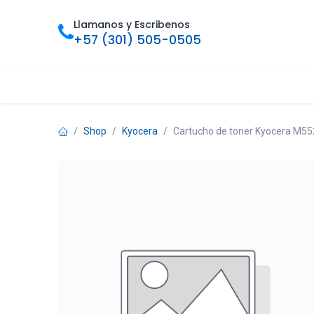
Ir al contenido
Llamanos y Escribenos
+57 (301) 505-0505
Inicio
Categorias
Tienda
Ofertas
Foro
Bl
Shop
Kyocera
Cartucho de toner Kyocera M