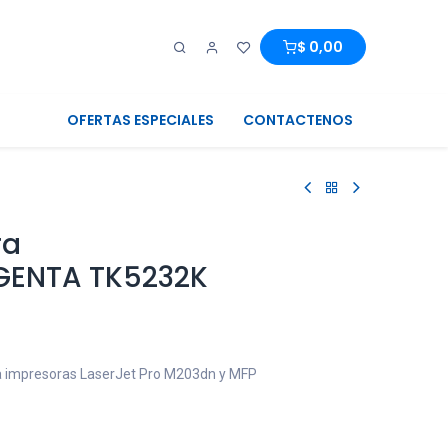
0
0
$
0,00
OFERTAS ESPECIALES
CONTACTENOS
ra
GENTA TK5232K
a impresoras LaserJet Pro M203dn y MFP