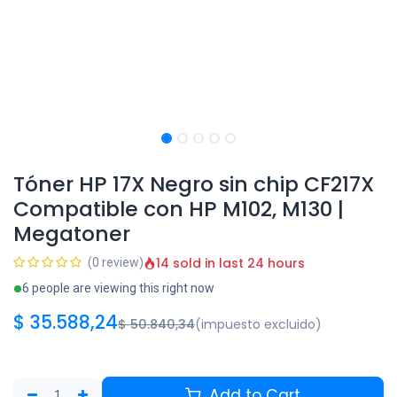
Tóner HP 17X Negro sin chip CF217X
Compatible con HP M102, M130 |
Megatoner
14 sold in last 24 hours
(0 review)
6 people are viewing this right now
$
35.588,24
$
50.840,34
(impuesto excluido)
Add to Cart