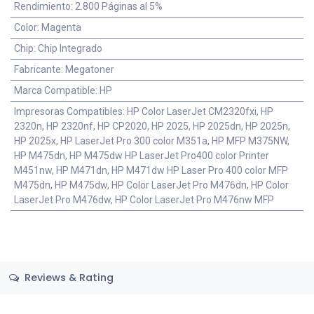
Rendimiento
:
2.800 Páginas al 5%
Color
:
Magenta
Chip
:
Chip Integrado
Fabricante
:
Megatoner
Marca Compatible
:
HP
Impresoras Compatibles
:
HP Color LaserJet CM2320fxi, HP
2320n, HP 2320nf, HP CP2020, HP 2025, HP 2025dn, HP 2025n,
HP 2025x, HP LaserJet Pro 300 color M351a, HP MFP M375NW,
HP M475dn, HP M475dw HP LaserJet Pro400 color Printer
M451nw, HP M471dn, HP M471dw HP Laser Pro 400 color MFP
M475dn, HP M475dw, HP Color LaserJet Pro M476dn, HP Color
LaserJet Pro M476dw, HP Color LaserJet Pro M476nw MFP
Reviews & Rating