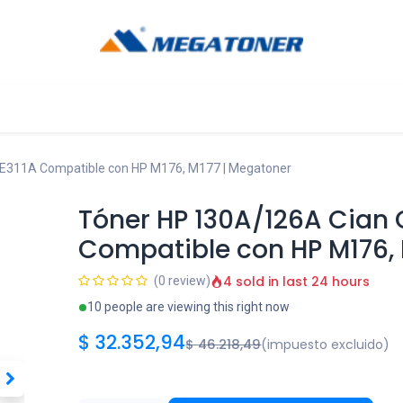
og
Ayuda
E311A Compatible con HP M176, M177 | Megatoner
Tóner HP 130A/126A Cian
Compatible con HP M176, 
4 sold in last 24 hours
(0 review)
10 people are viewing this right now
$
32.352,94
$
46.218,49
(impuesto excluido)