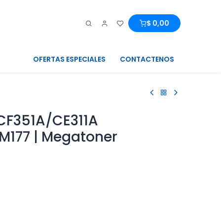
0
0
$
0,00
OFERTAS ESPECIALES
CONTACTENOS
 CF351A/CE311A
M177 | Megatoner