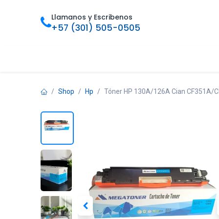
Ir al contenido
Llamanos y Escribenos
+57 (301) 505-0505
Inicio
Categorias
Tienda
Ofertas
Foro
Bl
Shop
Hp
Tóner HP 130A/126A Cian CF351A/C