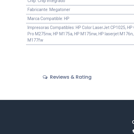
Chip
:
Chip Integrado
Fabricante
:
Megatoner
Marca Compatible
:
HP
Impresoras Compatibles
:
HP Color LaserJet CP1025, HP
Pro M275nw, HP M175a, HP M175nw, HP laserjet M176n,
M177fw
Reviews & Rating