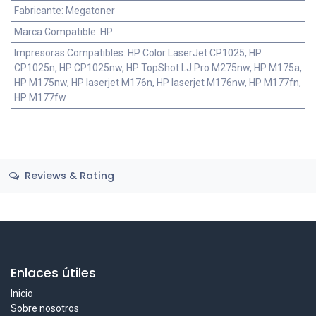
Fabricante
:
Megatoner
Marca Compatible
:
HP
Impresoras Compatibles
:
HP Color LaserJet CP1025, HP
CP1025n, HP CP1025nw, HP TopShot LJ Pro M275nw, HP M175a,
HP M175nw, HP laserjet M176n, HP laserjet M176nw, HP M177fn,
HP M177fw
Reviews & Rating
Enlaces útiles
Inicio
Sobre nosotros