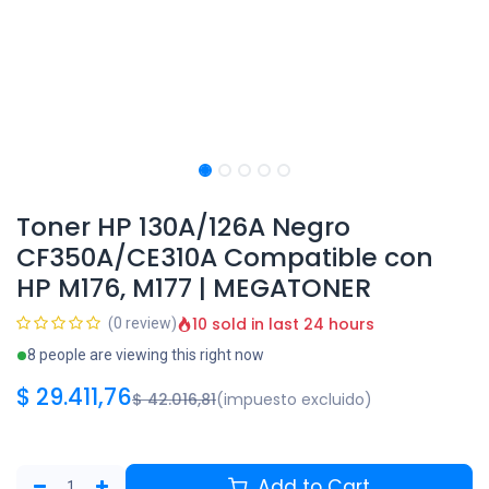
Toner HP 130A/126A Negro
CF350A/CE310A Compatible con
HP M176, M177 | MEGATONER
10 sold in last 24 hours
(0 review)
8 people are viewing this right now
$
29.411,76
$
42.016,81
(impuesto excluido)
Add to Cart