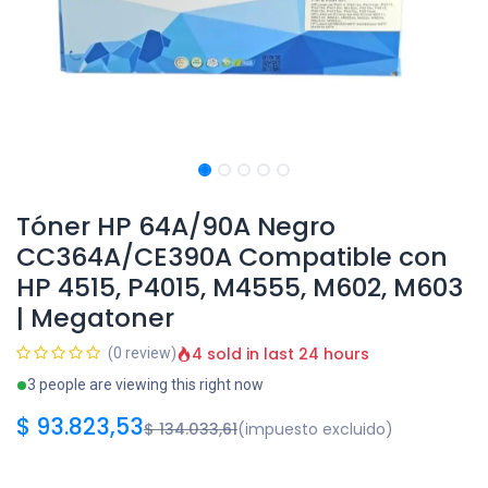
Tóner HP 64A/90A Negro
CC364A/CE390A Compatible con
HP 4515, P4015, M4555, M602, M603
| Megatoner
4 sold in last 24 hours
(0 review)
3 people are viewing this right now
$
93.823,53
$
134.033,61
(impuesto excluido)