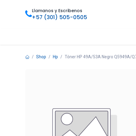
Ir al contenido
Llamanos y Escribenos
+57 (301) 505-0505
Inicio
Categorias
Tienda
Ofertas
Foro
Bl
Shop
Hp
Tóner HP 49A/53A Negro Q5949A/Q75