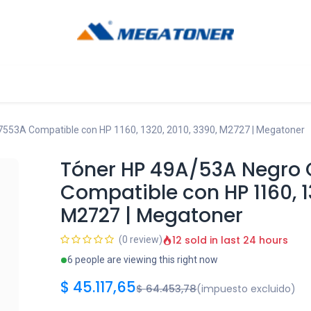
og
Ayuda
53A Compatible con HP 1160, 1320, 2010, 3390, M2727 | Megatoner
Tóner HP 49A/53A Negr
Compatible con HP 1160, 1
M2727 | Megatoner
12 sold in last 24 hours
(0 review)
6 people are viewing this right now
$
45.117,65
$
64.453,78
(impuesto excluido)