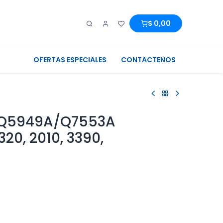
0
0
$
0,00
OFERTAS ESPECIALES
CONTACTENOS
o Q5949A/Q7553A
320, 2010, 3390,